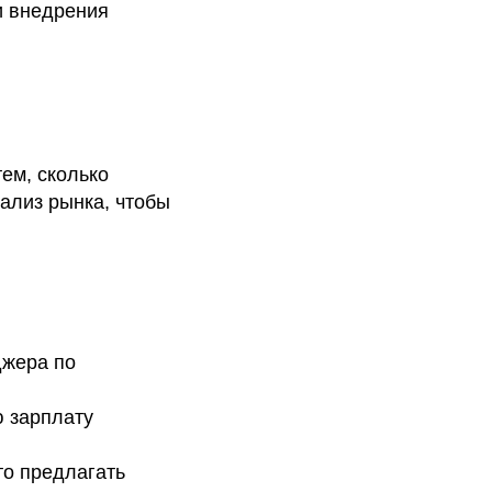
и внедрения
ем, сколько
ализ рынка, чтобы
джера по
ю зарплату
то предлагать