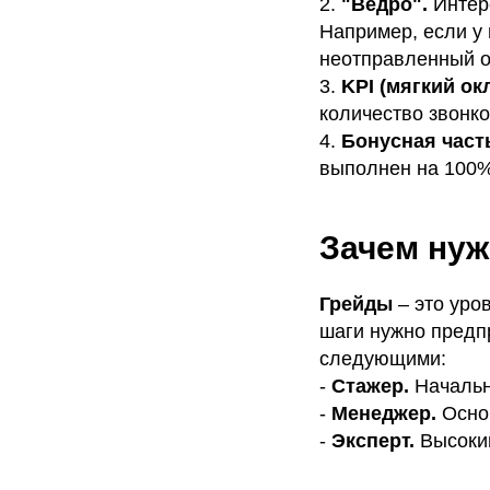
2.
"Ведро".
Интер
Например, если у 
неотправленный о
3.
KPI (мягкий окл
количество звонко
4.
Бонусная част
выполнен на 100%
Зачем ну
Грейды
– это уро
шаги нужно предпр
следующими:
-
Стажер.
Начальн
-
Менеджер.
Основ
-
Эксперт.
Высокий