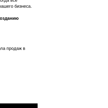
огда все
вашего бизнеса.
созданию
ела продаж в