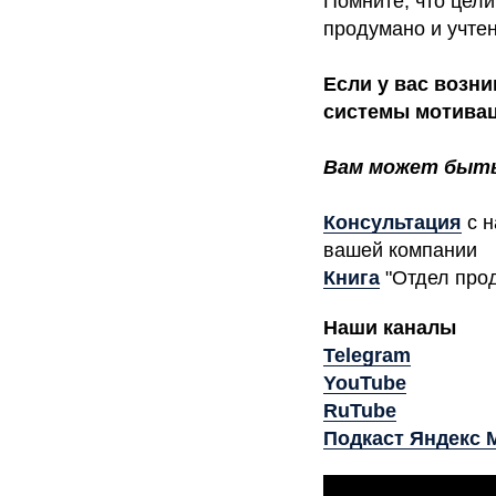
Помните, что цел
продумано и учте
Если у вас возн
системы мотивац
Вам может быть
Консультация
с н
вашей компании
Книга
"Отдел про
Наши каналы
Telegram
YouTube
RuTube
Подкаст Яндекс 