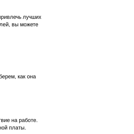
привлечь лучших
лей, вы можете
берем, как она
твие на работе.
ной платы.