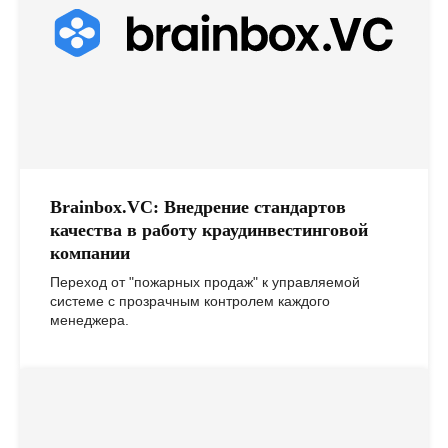
Начните сотрудничество
уже сегодня
Brainbox.VC: Внедрение стандартов
качества в работу краудинвестинговой
Свяжитесь с нами любым удобным
компании
способом или заполните форму
обратной связи, и мы свяжемся
Переход от "пожарных продаж" к управляемой
с вами в ближайшее время
системе с прозрачным контролем каждого
менеджера.
+7