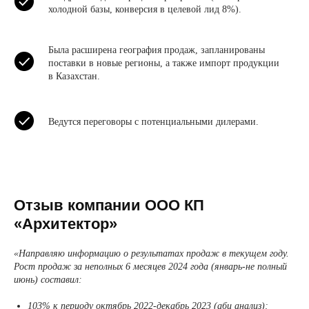
холодной базы, конверсия в целевой лид 8%).
Была расширена география продаж, запланированы
поставки в новые регионы, а также импорт продукции
в Казахстан.
Ведутся переговоры с потенциальными дилерами.
Смотрите другие
наши кейсы →
Отзыв компании ООО КП
«Архитектор»
«Направляю информацию о результатах продаж в текущем году.
Рост продаж за неполных 6 месяцев 2024 года (январь-не полный
июнь) составил:
103% к периоду октябрь 2022-декабрь 2023 (абц анализ);